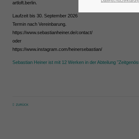
Datenschutzerklärun
artloft.berlin.
Laufzeit bis 30. September 2026
Termin nach Vereinbarung.
https://www.sebastianheiner.de/contact/
oder
https://www.instagram.com/heinersebastian/
Sebastian Heiner ist mit 12 Werken in der Abteilung "Zeitge
ZURÜCK