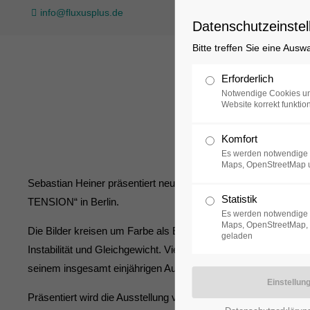
info@fluxusplus.de
Datenschutzeinstel
Bitte treffen Sie eine Ausw
Sammlung
Erforderlich
Notwendige Cookies un
Website korrekt funktion
Komfort
Es werden notwendige 
Maps, OpenStreetMap 
Sebastian Heiner präsentiert neue Werke in der Ausstellu
Statistik
TENSION“ in Berlin.
Es werden notwendige 
Maps, OpenStreetMap, 
Die Bilder kreisen um Farbe als Energiezustand, zwischen Be
geladen
Instabilität und Gleichgewicht. Viele der Arbeiten entstanden i
seinem insgesamt einjährigen Aufenthalt in Suzhou, im neuen Ate
Präsentiert wird die Ausstellung von der White Square Galler