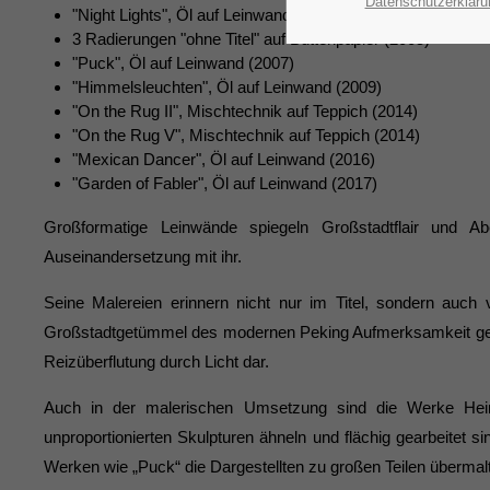
Datenschutzerkläru
"Night Lights", Öl auf Leinwand (2005)
3 Radierungen "ohne Titel" auf Büttenpapier (2005)
"Puck", Öl auf Leinwand (2007)
"Himmelsleuchten", Öl auf Leinwand (2009)
"On the Rug II", Mischtechnik auf Teppich (2014)
"On the Rug V", Mischtechnik auf Teppich (2014)
"Mexican Dancer", Öl auf Leinwand (2016)
"Garden of Fabler", Öl auf Leinwand (2017)
Großformatige Leinwände spiegeln Großstadtflair und A
Auseinandersetzung mit ihr.
Seine Malereien erinnern nicht nur im Titel, sondern auch 
Großstadtgetümmel des modernen Peking Aufmerksamkeit gesch
Reizüberflutung durch Licht dar.
Auch in der malerischen Umsetzung sind die Werke Heine
unproportionierten Skulpturen ähneln und flächig gearbeitet si
Werken wie „Puck“ die Dargestellten zu großen Teilen übermal