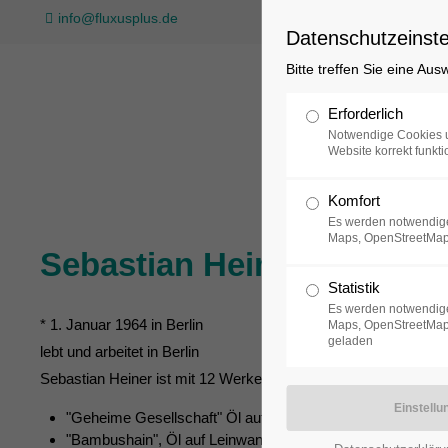
info@fluxusplus.de
Datenschutzeinste
Bitte treffen Sie eine Au
Sammlung
Erforderlich
Notwendige Cookies u
Website korrekt funkti
Komfort
Es werden notwendige
Maps, OpenStreetMap
Sebastian Heiner
Statistik
Es werden notwendige
* 1. Januar 1964 in Berlin
Maps, OpenStreetMap,
geladen
lebt und arbeitet in Berlin
Sebastian Heiner ist mit 12 Werken in der Abteilung "Zeitgenös
"Geheime Gesellschaft" Öl auf Jute (1988)
"Bambushain", Öl auf Leinwand (2006)