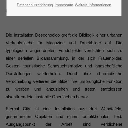
Datenschutzerklärung
Impressum
Weitere Informationen
UNIVERSITÄT DER KÜNSTE BERLIN
Die Installation Desconocido greift die Bildlogik einer urbanen
Verkaufsfläche für Magazine und Druckbilder auf. Die
typologisch angeordneten Fundobjekte verdichten sich zu
einer seriellen Bildansammlung, in der sich Frauenbilder,
Gesten, touristische Sehnsuchtsmotive und landschaftliche
Darstellungen wiederholen. Durch ihre chromatische
Verschiebung verlieren die Bilder ihre ursprüngliche Funktion
zu werben und anzuziehen und treten stattdessen
alsentfremdete, instabile Oberflächen hervor.
Eternal City ist eine Installation aus drei Wandtafeln,
gesammelten Objekten und einem autofiktionalen Text.
Ausgangspunkt der Arbeit sind verblichene