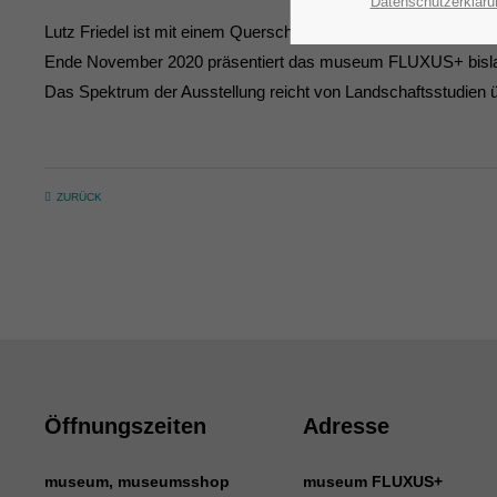
Datenschutzerkläru
Lutz Friedel ist mit einem Querschnitt seiner Werke in der Abt
Ende November 2020 präsentiert das museum FLUXUS+ bislang
Das Spektrum der Ausstellung reicht von Landschaftsstudien üb
ZURÜCK
Öffnungszeiten
Adresse
museum, museumsshop
museum FLUXUS+