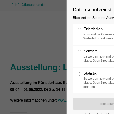
info@fluxusplus.de
Datenschutzeinste
Bitte treffen Sie eine Au
Sammlung
Erforderlich
Notwendige Cookies u
Website korrekt funkti
Komfort
Es werden notwendige
Maps, OpenStreetMap
Ausstellung: Lutz Friedel 
Statistik
Es werden notwendige
Ausstellung im Künstlerhaus Bethanien
Maps, OpenStreetMap,
geladen
08.04. - 01.05.2022, Di-So, 14-19 Uhr
Weitere Informationen unter:
www.bethanien.de