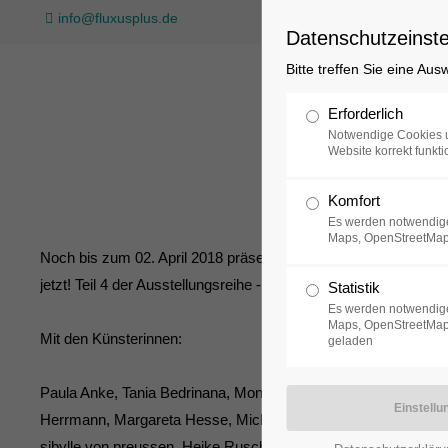
info@fluxusplus.de
Datenschutzeinste
Bitte treffen Sie eine Au
Sammlung
Erforderlich
Notwendige Cookies u
Website korrekt funkti
Komfort
Es werden notwendige
Maps, OpenStreetMap
Noch bis zum 02. April 2018 präsentiert Ann Noël ihre Werke in 
jetzt! Teil 4 der Ausstellungsreihe - 150 Jahre Verein der Berlin
Statistik
Es werden notwendige
Maps, OpenStreetMap,
Mit den Künsterinnen:
geladen
Paula Anke, Tania Bedrinana, Monika Brachmann, Alke Brinkma
Herrmann, Margareta Hesse, Michelle Jezierski, Friedericke 
sibylle von preussen, Heike Ruschmeyer, Susanne Schirdewa