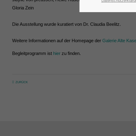
Datenschutzerkläru
Gloria Zein
Die Ausstellung wurde kuratiert von Dr. Claudia Beelitz.
Weitere Informationen auf der Homepage der
Galerie Alte Kase
Begleitprogramm ist
hier
zu finden.
ZURÜCK