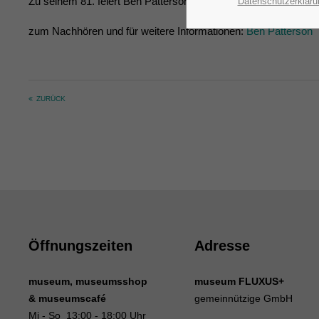
Zu seinem 81. feiert Ben Patterson seine Mitgeburtstagskinder
Datenschutzerkläru
zum Nachhören und für weitere Informationen:
Ben Patterson
ZURÜCK
Öffnungszeiten
Adresse
museum, museumsshop
museum FLUXUS+
& museumscafé
gemeinnützige GmbH
Mi - So 13:00 - 18:00 Uhr