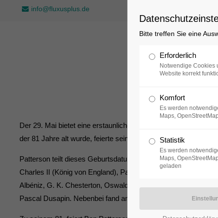
info@fluxusplus.de
Datenschutzeinste
Bitte treffen Sie eine Au
Sammlung
Erforderlich
Notwendige Cookies u
Website korrekt funkti
Komfort
Es werden notwendige
Maps, OpenStreetMap
Der 29. Mai bietet eine erstaunliche Ansammlung von Geburts
der 81 Jahre alt wurde, feierte seine Mitgeburtstagskinder in 
Statistik
Es werden notwendige
Patterson teilt dieses Geburtsdatum mit einer erstaunlichen 
Maps, OpenStreetMap,
geladen
Charles II (König von England), Patrick Henry (amerikanischer
Albéniz, G. K. Chesterton, Oswald Spengler, Erich Wolfgang 
Pascal Dusapin. Nebenbei fand am 29. Mai 1913 die skandalträc