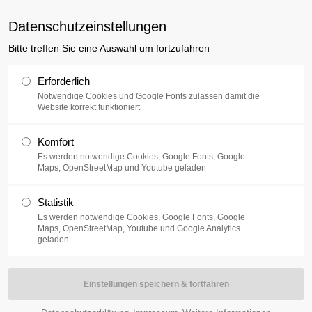
uxusplus.de
Datenschutzeinstellungen
Bitte treffen Sie eine Auswahl um fortzufahren
Sammlung
Ausstellung
V
Erforderlich
Notwendige Cookies und Google Fonts zulassen damit die
Website korrekt funktioniert
S+studis 2016 beginnen.
Komfort
Es werden notwendige Cookies, Google Fonts, Google
Universitäten und Hochschulen in Berlin, Potsdam und Brandenburg
Maps, OpenStreetMap und Youtube geladen
ich zu präsentieren, und die Vielfalt und Qualität ihrer künstlerischen
Statistik
Es werden notwendige Cookies, Google Fonts, Google
Maps, OpenStreetMap, Youtube und Google Analytics
 für Sonderausstellungen im museum FLUXUS+ in der
geladen
 Eröffnung gibt es eine Vernissage, bei der die jungen Künstler und
n können.
2016
.