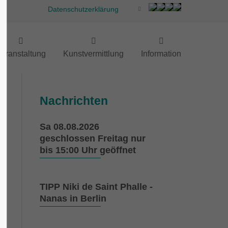
Datenschutzerklärung
eranstaltung
Kunstvermittlung
Information
Nachrichten
Sa 08.08.2026
geschlossen Freitag nur
bis 15:00 Uhr geöffnet
TIPP Niki de Saint Phalle -
Nanas in Berlin