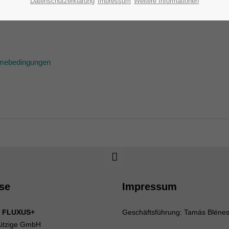
Datenschutzerklärung
Impressum
Weitere Informationen
ahmebedingungen
se
Impressum
 FLUXUS+
Geschäftsführung: Tamás Bléne
ützige GmbH