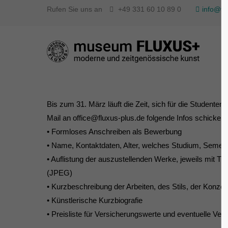
Rufen Sie uns an
+49 331 60 10 89 0
info@fl
Bis zum 31. März läuft die Zeit, sich für die Studente
Mail an office@fluxus-plus.de folgende Infos schicken:
• Formloses Anschreiben als Bewerbung
• Name, Kontaktdaten, Alter, welches Studium, Semes
• Auflistung der auszustellenden Werke, jeweils mit Ti
(JPEG)
• Kurzbeschreibung der Arbeiten, des Stils, der Konzep
• Künstlerische Kurzbiografie
• Preisliste für Versicherungswerte und eventuelle Ver