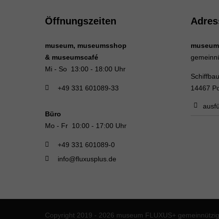
Öffnungszeiten
Adres
museum, museumsshop
museum
& museumscafé
gemeinn
Mi - So 13:00 - 18:00 Uhr
Schiffba
+49 331 601089-33
14467 P
ausfü
Büro
Mo - Fr 10:00 - 17:00 Uhr
+49 331 601089-0
info@fluxusplus.de
Copyright 2019 - 2026 museum FLUXUS+ gemeinnützige