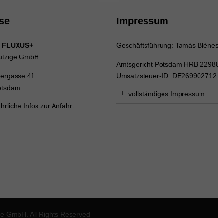
se
Impressum
 FLUXUS+
Geschäftsführung: Tamás Bléne
ützige GmbH
Amtsgericht Potsdam HRB 2298
uergasse 4f
Umsatzsteuer-ID: DE269902712
otsdam
vollständiges Impressum
hrliche Infos zur Anfahrt
 GmbH. All Rights Reserved.