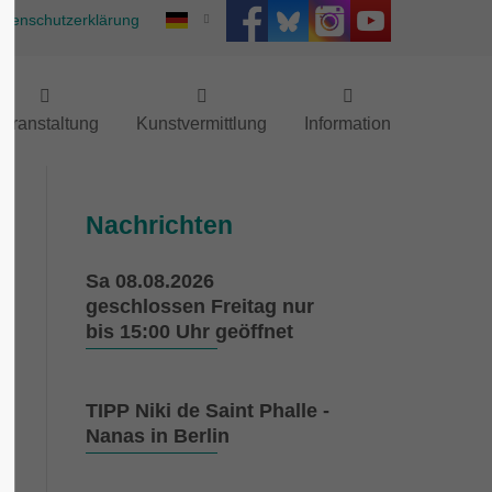
atenschutzerklärung
eranstaltung
Kunstvermittlung
Information
Nachrichten
Sa 08.08.2026
geschlossen Freitag nur
bis 15:00 Uhr geöffnet
TIPP Niki de Saint Phalle -
Nanas in Berlin