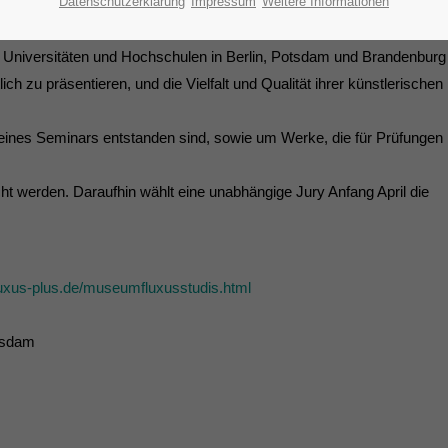
Datenschutzerklärung
Impressum
Weitere Informationen
s!
r Universitäten und Hochschulen in Berlin, Potsdam und Brandenburg
ich zu präsentieren, und die Vielfalt und Qualität ihrer künstlerischen
eines Seminars entstanden sind, sowie um Werke, die für Prüfungen
 werden. Daraufhin wählt eine unabhängige Jury Anfang April die
uxus-plus.de/museumfluxusstudis.html
tsdam