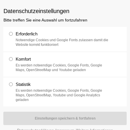
uxusplus.de
D
Datenschutzeinstellungen
Bitte treffen Sie eine Auswahl um fortzufahren
Sammlung
Ausstellung
V
Erforderlich
Notwendige Cookies und Google Fonts zulassen damit die
Website korrekt funktioniert
Komfort
nausstellung im Mai zu bewerben! Also, ran an den Rechner und per E-
Es werden notwendige Cookies, Google Fonts, Google
Maps, OpenStreetMap und Youtube geladen
ter
Statistik
tel, Maße, Jahr und Technik der Werke (Werkliste) und einem Foto
Es werden notwendige Cookies, Google Fonts, Google
Maps, OpenStreetMap, Youtube und Google Analytics
geladen
tion
käufe