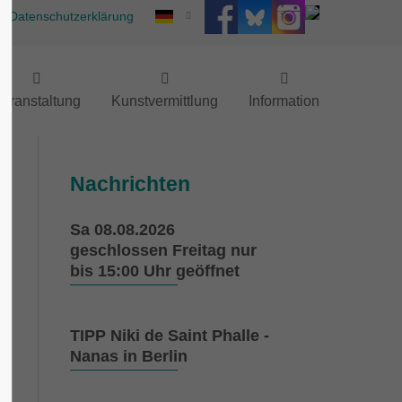
Datenschutzerklärung
eranstaltung
Kunstvermittlung
Information
Nachrichten
Sa 08.08.2026
geschlossen Freitag nur
bis 15:00 Uhr geöffnet
TIPP Niki de Saint Phalle -
Nanas in Berlin