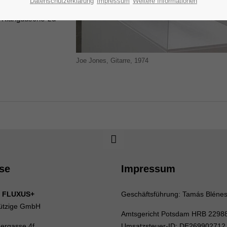
Datenschutzerklärung
Impressum
Weitere Informationen
r Violinenkasten
e Klangdusche zu
Joe Jones, Gitarre, 1974
se
Impressum
 FLUXUS+
Geschäftsführung: Tamás Bléne
ützige GmbH
Amtsgericht Potsdam HRB 2298
uergasse 4f
Umsatzsteuer-ID: DE269902712