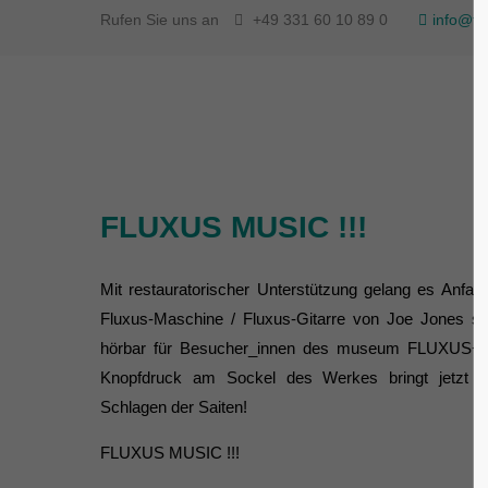
Rufen Sie uns an
+49 331 60 10 89 0
info@fl
FLUXUS MUSIC !!!
Mit restauratorischer Unterstützung gelang es Anfan
Fluxus-Maschine / Fluxus-Gitarre von Joe Jones sp
hörbar für Besucher_innen des museum FLUXUS+ 
Knopfdruck am Sockel des Werkes bringt jetzt 
Schlagen der Saiten!
FLUXUS MUSIC !!!