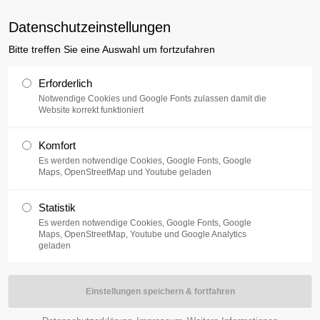
uxusplus.de
Datenschutzeinstellungen
Bitte treffen Sie eine Auswahl um fortzufahren
Sammlung
Ausstellung
V
Erforderlich
Notwendige Cookies und Google Fonts zulassen damit die
Website korrekt funktioniert
Komfort
Es werden notwendige Cookies, Google Fonts, Google
Maps, OpenStreetMap und Youtube geladen
g des Jahres die
Statistik
ielbar und somit
Es werden notwendige Cookies, Google Fonts, Google
zu machen! Ein
Maps, OpenStreetMap, Youtube und Google Analytics
geladen
den Pendel zum