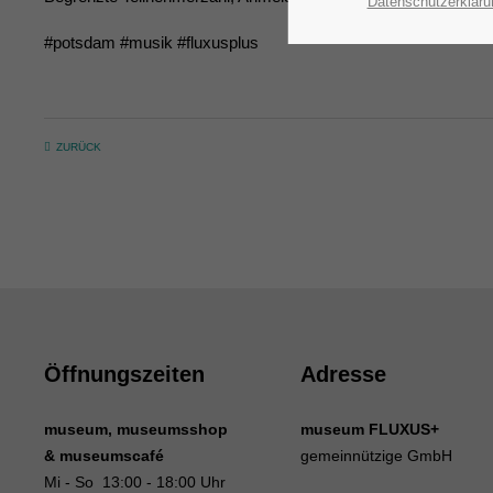
Datenschutzerkläru
#potsdam #musik #fluxusplus
ZURÜCK
Öffnungszeiten
Adresse
museum, museumsshop
museum FLUXUS+
& museumscafé
gemeinnützige GmbH
Mi - So 13:00 - 18:00 Uhr