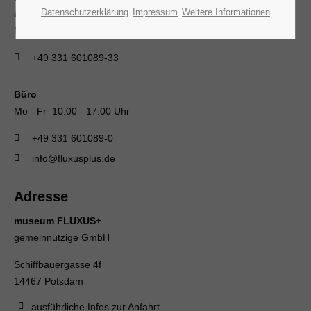
Datenschutzerklärung
Impressum
Weitere Informationen
& museumscafé
Mi - So 13:00 - 18:00 Uhr
+49 331 601089-33
Büro
Mo - Fr 10:00 - 17:00 Uhr
+49 331 601089-0
info@fluxusplus.de
Adresse
museum FLUXUS+
gemeinnützige GmbH
Schiffbauergasse 4f
14467 Potsdam
ausführliche Infos zur Anfahrt