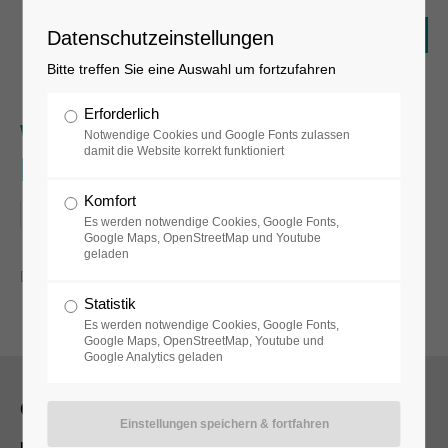
Datenschutzeinstellungen
Bitte treffen Sie eine Auswahl um fortzufahren
Erforderlich
Winterferienprgramm:
Notwendige Cookies und Google Fonts zulassen
damit die Website korrekt funktioniert
Museumsführung
Komfort
08.02.2018, 14:00–15:00
Es werden notwendige Cookies, Google Fonts,
Google Maps, OpenStreetMap und Youtube
geladen
Zurück
Statistik
Es werden notwendige Cookies, Google Fonts,
Google Maps, OpenStreetMap, Youtube und
Google Analytics geladen
Öffnungszeiten
museum, museumsshop