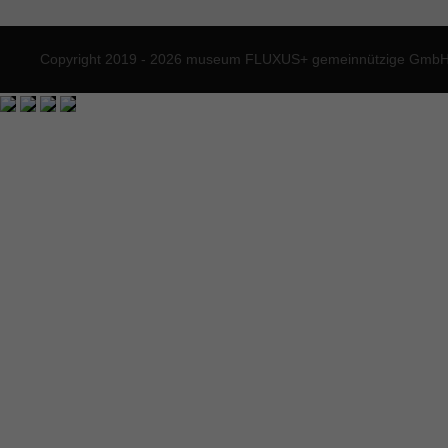
Copyright 2019 - 2026 museum FLUXUS+ gemeinnützige GmbH. 