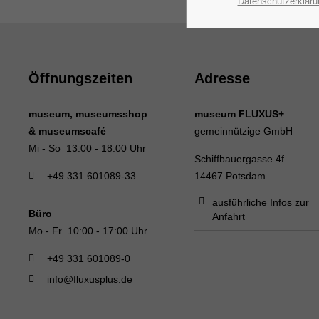
Datenschutzerkläru
Öffnungszeiten
Adresse
museum, museumsshop
museum FLUXUS+
& museumscafé
gemeinnützige GmbH
Mi - So 13:00 - 18:00 Uhr
Schiffbauergasse 4f
+49 331 601089-33
14467 Potsdam
ausführliche Infos zur
Büro
Anfahrt
Mo - Fr 10:00 - 17:00 Uhr
+49 331 601089-0
info@fluxusplus.de