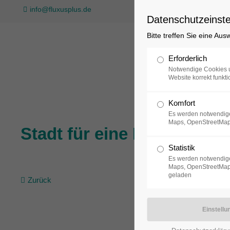
info@fluxusplus.de
Datenschutzeinste
Bitte treffen Sie eine Au
Sammlung
Erforderlich
Notwendige Cookies u
Website korrekt funkti
Komfort
Es werden notwendige
Maps, OpenStreetMap
Stadt für eine Nacht
Statistik
Es werden notwendige
Maps, OpenStreetMap,
geladen
Zurück