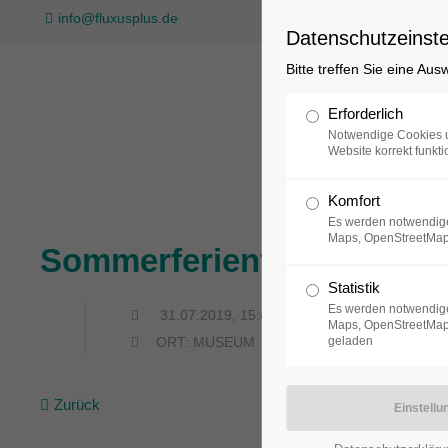
info@fluxusplus.de
Datenschutzeinste
Bitte treffen Sie eine Au
Sammlung
Erforderlich
Notwendige Cookies u
Website korrekt funkti
Komfort
Es werden notwendige
Maps, OpenStreetMap
Sommerferienführung für 
Statistik
Es werden notwendige
31.07.2019, 15:00
Maps, OpenStreetMap,
geladen
ORT: MUSEUM
Zurück