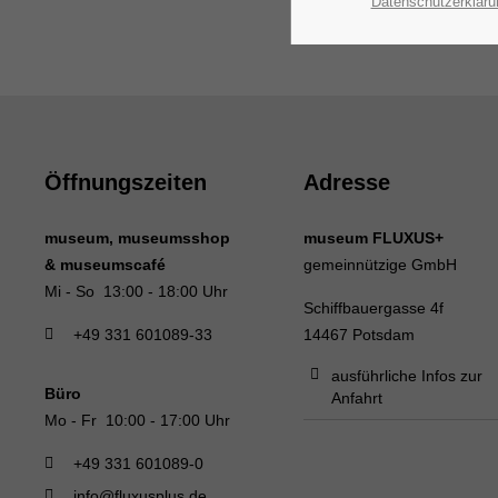
Datenschutzerkläru
Öffnungszeiten
Adresse
museum, museumsshop
museum FLUXUS+
& museumscafé
gemeinnützige GmbH
Mi - So 13:00 - 18:00 Uhr
Schiffbauergasse 4f
+49 331 601089-33
14467 Potsdam
ausführliche Infos zur
Büro
Anfahrt
Mo - Fr 10:00 - 17:00 Uhr
+49 331 601089-0
info@fluxusplus.de