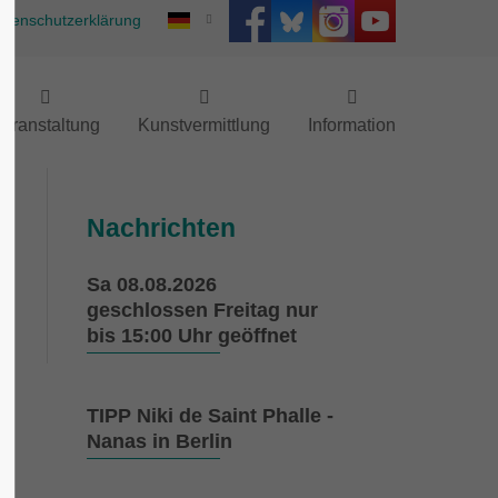
atenschutzerklärung
eranstaltung
Kunstvermittlung
Information
Nachrichten
Sa 08.08.2026
geschlossen Freitag nur
bis 15:00 Uhr geöffnet
TIPP Niki de Saint Phalle -
Nanas in Berlin