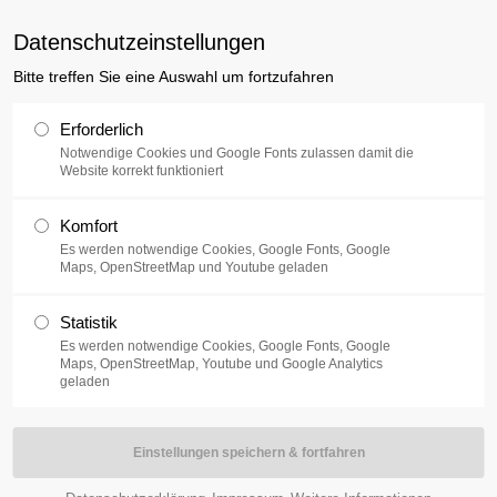
uxusplus.de
D
Datenschutzeinstellungen
Bitte treffen Sie eine Auswahl um fortzufahren
Sammlung
Ausstellung
V
Erforderlich
Notwendige Cookies und Google Fonts zulassen damit die
Website korrekt funktioniert
e la Musique
Komfort
21.06.2016
Es werden notwendige Cookies, Google Fonts, Google
Maps, OpenStreetMap und Youtube geladen
Statistik
Es werden notwendige Cookies, Google Fonts, Google
Maps, OpenStreetMap, Youtube und Google Analytics
geladen