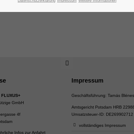
Datenschutzerklärung
Impressum
Weitere Informationen
se
Impressum
 FLUXUS+
Geschäftsführung: Tamás Bléne
ützige GmbH
Amtsgericht Potsdam HRB 2298
uergasse 4f
Umsatzsteuer-ID: DE269902712
otsdam
vollständiges Impressum
hrliche Infos zur Anfahrt