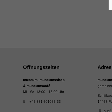
Öffnungszeiten
Adres
museum, museumsshop
museum
& museumscafé
gemeinn
Mi - So 13:00 - 18:00 Uhr
Schiffba
+49 331 601089-33
14467 P
ausfü