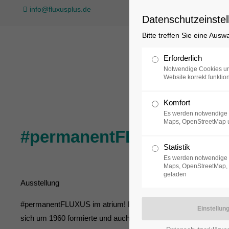
info@fluxusplus.de
Datenschutzeinstel
Bitte treffen Sie eine Ausw
Sammlung
Erforderlich
Notwendige Cookies un
Website korrekt funktion
Komfort
Es werden notwendige 
Maps, OpenStreetMap 
#permanentFLUXUS
Statistik
Es werden notwendige 
Maps, OpenStreetMap, 
geladen
Ausstellung
#permanentFLUXUS
im atrium! Besucher erhielten eine umfass
sich um 1960 formierte und auch nach über sechzig Jahren nicht