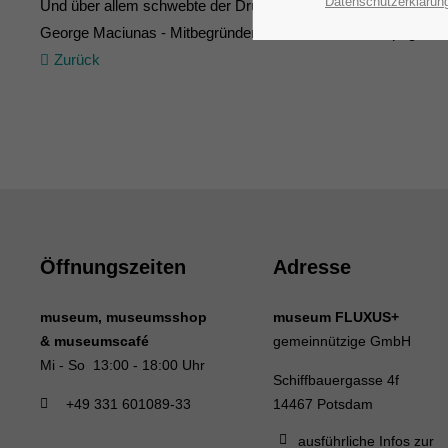
Datenschutzerklärun
Und über allem schwebte der Druck auf LKW-Plane von Wo
George Maciunas - Mitbegründer, Theoretiker und Propagandi
Zurück
Öffnungszeiten
Adresse
museum, museumsshop
museum FLUXUS+
& museumscafé
gemeinnützige GmbH
Mi - So 13:00 - 18:00 Uhr
Schiffbauergasse 4f
+49 331 601089-33
14467 Potsdam
ausführliche Infos zur