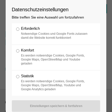
Datenschutzeinstellungen
Bitte treffen Sie eine Auswahl um fortzufahren
Erforderlich
Internationaler
Notwendige Cookies und Google Fonts zulassen
damit die Website korrekt funktioniert
Museumstag
Komfort
21.05.2017
Es werden notwendige Cookies, Google Fonts,
Google Maps, OpenStreetMap und Youtube
geladen
Zurück
Statistik
Es werden notwendige Cookies, Google Fonts,
Google Maps, OpenStreetMap, Youtube und
Google Analytics geladen
Öffnungszeiten
museum, museumsshop