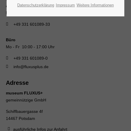
Datenschutzerklärung
Impressum
Weitere Informationen
& museumscafé
Mi - So 13:00 - 18:00 Uhr
+49 331 601089-33
Büro
Mo - Fr 10:00 - 17:00 Uhr
+49 331 601089-0
info@fluxusplus.de
Adresse
museum FLUXUS+
gemeinnützige GmbH
Schiffbauergasse 4f
14467 Potsdam
ausführliche Infos zur Anfahrt