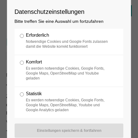
Datenschutzeinstellungen
Bitte treffen Sie eine Auswahl um fortzufahren
Erforderlich
Filmpremiere:
Notwendige Cookies und Google Fonts zulassen
damit die Website korrekt funktioniert
27.02.2017, 19:00–20:30
Komfort
Es werden notwendige Cookies, Google Fonts,
Google Maps, OpenStreetMap und Youtube
Mary Bauermeister
geladen
„ point the way : with different material „
Statistik
Zur Vernissage der Ausstellung wird im großen Bühnenraum
Es werden notwendige Cookies, Google Fonts,
des
Google Maps, OpenStreetMap, Youtube und
Google Analytics geladen
benachbarten T-Werkes der zweite Teil des Dokumentarfilmes
von
Johann Camut über Mary Bauermeister, „die 70er und 80er
Jahre“