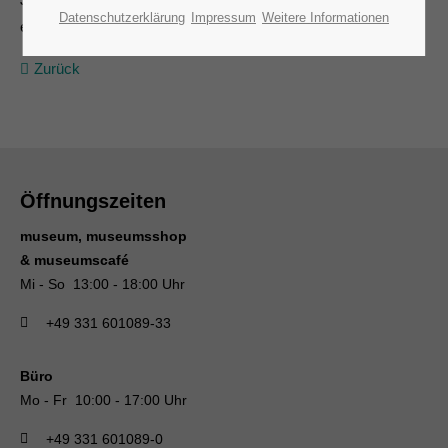
Datenschutzerklärung
Impressum
Weitere Informationen
exklusiv gezeigt
Zurück
Öffnungszeiten
museum, museumsshop
& museumscafé
Mi - So 13:00 - 18:00 Uhr
+49 331 601089-33
Büro
Mo - Fr 10:00 - 17:00 Uhr
+49 331 601089-0