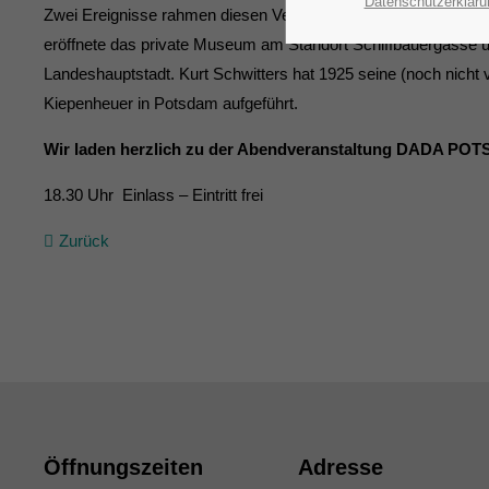
Datenschutzerkläru
Zwei Ereignisse rahmen diesen Veranstaltungsabend. Das D
eröffnete das private Museum am Standort Schiffbauergasse 
Landeshauptstadt. Kurt Schwitters hat 1925 seine (noch nicht 
Kiepenheuer in Potsdam aufgeführt.
Wir laden herzlich zu der Abendveranstaltung DADA POT
18.30 Uhr Einlass – Eintritt frei
Zurück
Öffnungszeiten
Adresse