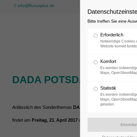
info@fluxusplus.de
Datenschutzeinste
Bitte treffen Sie eine Au
Sammlung
Erforderlich
Notwendige Cookies u
Website korrekt funkti
Komfort
Es werden notwendige
Maps, OpenStreetMap
DADA POTSDAM
21
Statistik
Es werden notwendige
Maps, OpenStreetMap,
geladen
Anlässlich des Sonderthemas
DADAUNDFLUXUS -
Dokumen
findet am
Freitag, 21. April 2017
die Veranstaltung
DADA PO