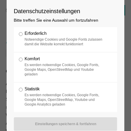
Datenschutzeinstellungen
Bitte treffen Sie eine Auswahl um fortzufahren
Erforderlich
Art´s Birthday
Notwendige Cookies und Google Fonts zulassen
damit die Website korrekt funktioniert
17.01.2017
Komfort
Es werden notwendige Cookies, Google Fonts,
Google Maps, OpenStreetMap und Youtube
Geburtstagsgeschenk an die Kunst - Art’s Birthday 2017
geladen
Am 17. Januar ist der
Geburtstag der Kunst
*! Das museum
Statistik
FLUXUS+ in Potsdam nimmt dieses Datum zum Anlass, den
Es werden notwendige Cookies, Google Fonts,
Studentenwettbewerb museum FLUXUS+studis 2017 zu
Google Maps, OpenStreetMap, Youtube und
Google Analytics geladen
starten.
Wie in den Jahren zuvor wird online und über print-
Ankündigungen über die Konditionen und Termine des
Wettbewerbes Auskunft gegeben. Soviel vorab: