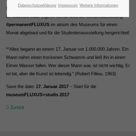
Datenschutzerklärung
Impressum
Weitere Informationen
Bewerbungszeit ist wieder im März und die Ausstellung findet
im Mai/Juni statt. Eigens hierfür wird die Sonderausstellung
#permanentFLUXUS
im atrium des Museums für einen
Monat abgebaut und für die Studentenausstellung hergerichtet!
*“Alles begann an einem 17. Januar vor 1.000.000 Jahren. Ein
Mann nahm einen trockenen Schwamm und ließ ihn in einen
Eimer Wasser fallen. Wer dieser Mann war, ist nicht wichtig. Er
ist tot, aber die Kunst ist lebendig.” (Robert Filliou, 1963)
Save the date:
17. Januar 2017
– Start für die
museumFLUXUS+studis 2017
Zurück