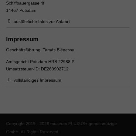
Schiffbauergasse 4f
14467 Potsdam
ausführliche Infos zur Anfahrt
Impressum
Geschäftsführung: Tamás Blénessy
Amtsgericht Potsdam HRB 22988 P
Umsatzsteuer-ID: DE269902712
vollständiges Impressum
Copyright 2019 - 2026 museum FLUXUS+ gemeinnützige
GmbH. All Rights Reserved.