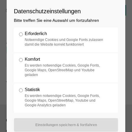
Datenschutzeinstellungen
Bitte treffen Sie eine Auswahl um fortzufahren
Erforderlich
Aktionsvortrag Bazon
Notwendige Cookies und Google Fonts zulassen
damit die Website korrekt funktioniert
Brock
Komfort
14.02.2019, 17:00
Es werden notwendige Cookies, Google Fonts,
Google Maps, OpenStreetMap und Youtube
geladen
Zurück
Statistik
Es werden notwendige Cookies, Google Fonts,
Google Maps, OpenStreetMap, Youtube und
Google Analytics geladen
Öffnungszeiten
museum, museumsshop