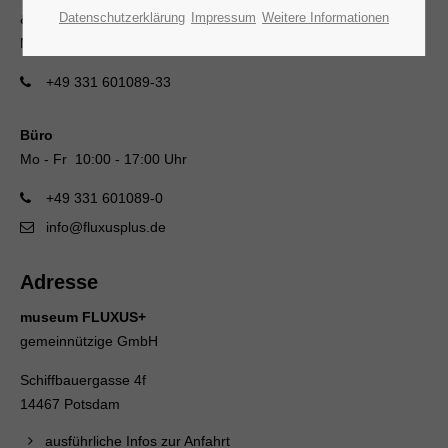
Datenschutzerklärung
Impressum
Weitere Informationen
& museumscafé
Mi - So 13:00 - 18:00 Uhr
+49 331 601089-33
Büro
Mo - Fr 10:00 - 17:00 Uhr
+49 331 601089-0
info@fluxusplus.de
Adresse
museum FLUXUS+
gemeinnützige GmbH
Schiffbauergasse 4f
14467 Potsdam
ausführliche Infos zur Anfahrt