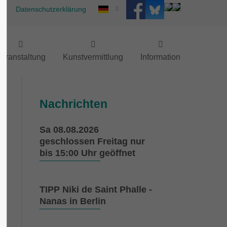
Datenschutzerklärung
eranstaltung
Kunstvermittlung
Information
Nachrichten
Sa 08.08.2026
geschlossen Freitag nur
bis 15:00 Uhr geöffnet
TIPP Niki de Saint Phalle -
Nanas in Berlin