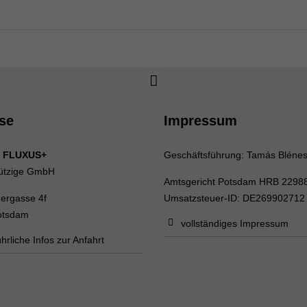
se
Impressum
 FLUXUS+
Geschäftsführung: Tamás Bléne
ützige GmbH
Amtsgericht Potsdam HRB 2298
uergasse 4f
Umsatzsteuer-ID: DE269902712
otsdam
vollständiges Impressum
hrliche Infos zur Anfahrt