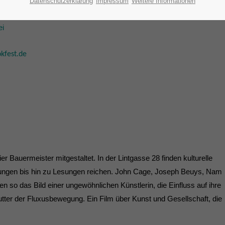
Datenschutzerklärung
Impressum
Weitere Informationen
Tickets können schon vorab online erworben werden.
ei
kfest.de
r Bauermeister mitgestaltet. In der Lintgasse 28 finden kulturelle
llungen bis hin zu Lesungen reichen. John Cage, Joseph Beuys, Nam
n so das Bild einer ungewöhnlichen Künstlerin, die Einfluss auf ihre
tter der Fluxusbewegung. Ein Film über Kunst und Gesellschaft, die