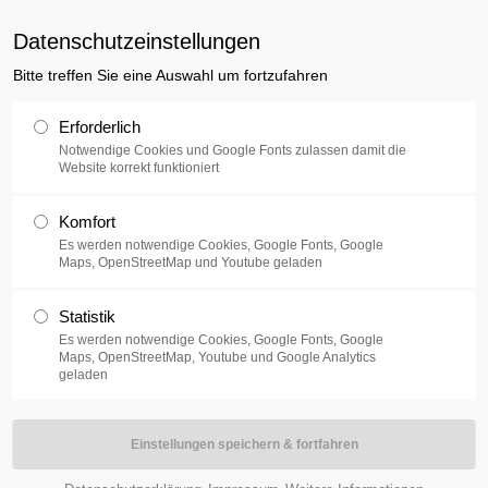
uxusplus.de
Datenschutzeinstellungen
Bitte treffen Sie eine Auswahl um fortzufahren
Sammlung
Ausstellung
V
Erforderlich
Notwendige Cookies und Google Fonts zulassen damit die
Website korrekt funktioniert
 - eins und eins ist drei
Komfort
Es werden notwendige Cookies, Google Fonts, Google
Maps, OpenStreetMap und Youtube geladen
" wird im Rahmen des 37. Kasseler Dokumentar- und Videofestes
Statistik
mie-Situation werden in diesem Jahr Filme Online zum streamen
Es werden notwendige Cookies, Google Fonts, Google
tatt und wird vom Filmladen Kassel e.V. ausgerichtet. An den sechs
Maps, OpenStreetMap, Youtube und Google Analytics
geladen
beiten zur Aufführung. Hinzu kommen eine medienübergreifende
ideo- und Medieninstallationen, die Fachtagung interfiction, die
ion, welche sich dem älteren Publikum widmet, sowie das