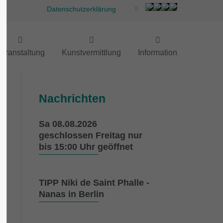
Datenschutzerklärung
eranstaltung
Kunstvermittlung
Information
Nachrichten
Sa 08.08.2026
geschlossen Freitag nur
bis 15:00 Uhr geöffnet
TIPP Niki de Saint Phalle -
Nanas in Berlin