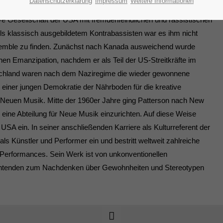
Datenschutzerklärung
Impressum
Weitere Informationen
ve Gesellschaft der USA mit fremdenfeindlichen und rassistischen
Als klassisch ausgebildetem Kontrabassisten war es ihm nicht
emble zu finden. Zunächst nach Kanada ausweichend wurde
hen Emanzipation, nachdem er als Teil der US-Streitkräfte im
Deutschland waren nach dem Naziregime die wieder gewonnene
 einer jungen Demokratie der Nährboden für die kreative
Neuen Musik. Mitte der 1960er Jahre ging Patterson nach New
ry eine Abteilung für Neue Musik einzurichten. Auf diese Weise
 USA ein. In seiner anschließenden Karriere als Kulturreferent der
als Künstler und Performer ein und bestritt weltweit zahlreiche
d Performances. Sein Werk ist von unkonventionellen
achtenden zum Nachdenken über Gewohnheiten und Stereotypen