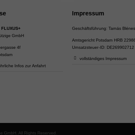
se
Impressum
 FLUXUS+
Geschäftsführung: Tamás Bléne
ützige GmbH
Amtsgericht Potsdam HRB 2298
uergasse 4f
Umsatzsteuer-ID: DE269902712
otsdam
vollständiges Impressum
hrliche Infos zur Anfahrt
 GmbH. All Rights Reserved.