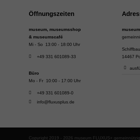
Öffnungszeiten
Adres
museum, museumsshop
museum
& museumscafé
gemeinn
Mi - So 13:00 - 18:00 Uhr
Schiffba
+49 331 601089-33
14467 P
ausfü
Büro
Mo - Fr 10:00 - 17:00 Uhr
+49 331 601089-0
info@fluxusplus.de
Copyright 2019 - 2026 museum FLUXUS+ gemeinnützige