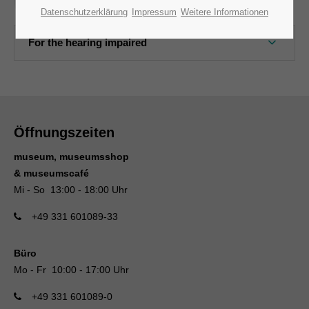
Datenschutzerklärung
Impressum
Weitere Informationen
For the hearing impaired
Öffnungszeiten
museum, museumsshop
& museumscafé
Mi - So 13:00 - 18:00 Uhr
+49 331 601089-33
Büro
Mo - Fr 10:00 - 17:00 Uhr
+49 331 601089-0